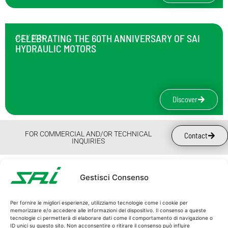
CELEBRATING THE 60TH ANNIVERSARY OF SAI
JULY 2024
HYDRAULIC MOTORS
Discover
FOR COMMERCIAL AND/OR TECHNICAL
Contact
INQUIRIES
SA
Gestisci Consenso
Wh
Su
SAI S.p.A.
Per fornire le migliori esperienze, utilizziamo tecnologie come i cookie per
Ne
memorizzare e/o accedere alle informazioni del dispositivo. Il consenso a queste
C.F. and P.I. 00162940365
tecnologie ci permetterà di elaborare dati come il comportamento di navigazione o
Wo
ID unici su questo sito. Non acconsentire o ritirare il consenso può influire