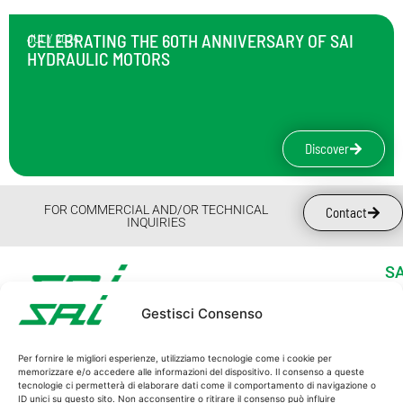
CELEBRATING THE 60TH ANNIVERSARY OF SAI
JULY 2024
HYDRAULIC MOTORS
Discover
FOR COMMERCIAL AND/OR TECHNICAL
Contact
INQUIRIES
SA
Wh
Gestisci Consenso
Su
SAI S.p.A.
Ne
C.F. and P.I. 00162940365
Per fornire le migliori esperienze, utilizziamo tecnologie come i cookie per
Wo
memorizzare e/o accedere alle informazioni del dispositivo. Il consenso a queste
REG. IMPRESE MO 00162940365
tecnologie ci permetterà di elaborare dati come il comportamento di navigazione o
Do
r.e.a. 113012
ID unici su questo sito. Non acconsentire o ritirare il consenso può influire