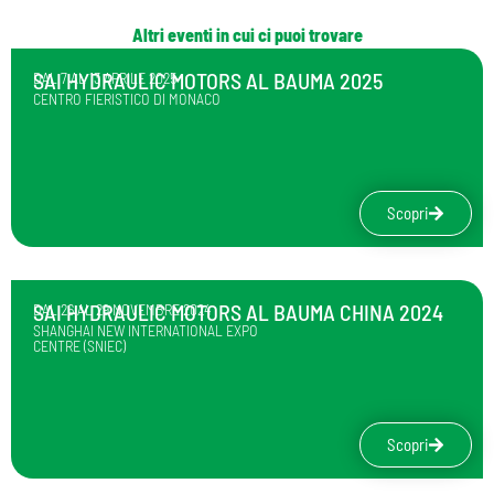
Altri eventi in cui ci puoi trovare
SAI HYDRAULIC MOTORS AL BAUMA 2025
DAL 7 AL 13 APRILE 2025
CENTRO FIERISTICO DI MONACO
Scopri
SAI HYDRAULIC MOTORS AL BAUMA CHINA 2024
DAL 26 AL 29 NOVEMBRE 2024
SHANGHAI NEW INTERNATIONAL EXPO
CENTRE (SNIEC)
Scopri