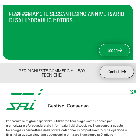
FESTEGGIAMO IL SESSANTESIMO ANNIVERSARIO
LUGLIO 2024
DI SAI HYDRAULIC MOTORS
Scopri
PER RICHIESTE COMMERCIALI E/O
Contatti
TECNICHE
SA
Ch
Gestisci Consenso
So
SAI S.p.A.
In
C.F. e P.I. 00162940365
Per fornire le migliori esperienze, utilizziamo tecnologie come i cookie per
La
memorizzare e/o accedere alle informazioni del dispositivo. Il consenso a queste
REG. IMPRESE MO 00162940365
tecnologie ci permetterà di elaborare dati come il comportamento di navigazione o
Sc
r.e.a. 113012
ID unici su questo sito. Non acconsentire o ritirare il consenso può influire